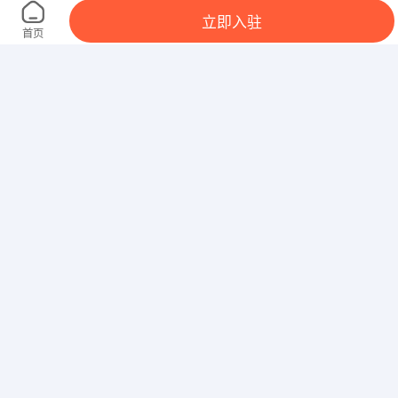
济南道克图文快印有限公司
立即入驻
山东省济南市济南市历下区山大路166号
首页
菏泽富海能源发展有限公司
山东省菏泽市郓城县随官屯镇煤化工业园区
兴旺机械制造有限公司
山东省临沂市
山东尚德软件股份有限公司
山东省潍坊市健康东街10179号潍坊软件园B座14F
潍坊聚融利嘉成公司
潍坊市奎文区北宫街和虞河路交叉路口附近君尚大厦