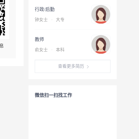
行政/后勤
钟女士
·
大专
教师
息
俞女士
·
本科
查看更多简历
微信扫一扫找工作