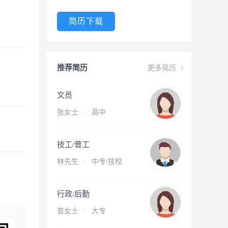
简历下载
推荐简历
更多简历
文员
张女士
·
高中
技工/普工
林先生
·
中专/技校
行政/后勤
曾女士
·
大专