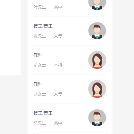
叶先生
·
高中
技工/普工
张先生
·
大专
教师
俞女士
·
本科
教师
刘女士
·
大专
技工/普工
马先生
·
高中