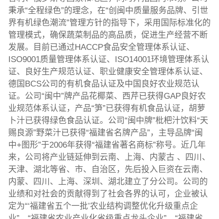
秉承“全程绿色”的理念，在“创闽中质量服务品牌、引世
界有机绿色潮流”管理方针的指导下，采用国际标准化的
管理模式，确保蔬菜制品的高品质，促进生产经营不断
发展。目前已通过HACCP食品安全管理体系认证、
ISO9001质量管理体系认证、ISO14001环境管理体系认
证、良好生产规范认证、职业健康安全管理体系认证、
德国BCS公司的有机食品认证及中国良好农业规范认
证。公司“闽中”牌产品花椰菜、西芹已获得GAP良好农
业规范体系认证，产品“笋”已获得有机食品认证，胡萝
卜汁已获得绿色食品认证。公司“闽中牌”枇杷汁饮料“天
赐良源”野菜汁已获得“福建省名牌产品”，主导品牌“闽
中+图形”于2006年获得“福建省著名商标”称号。近几年
来，公司将产业链延伸到云南、上海、内蒙古 、四川、
天津、湖北等省、市、自治区，先后投入巨资在云南、
内蒙、四川、上海、深圳、湖北建立了分公司。公司的
业绩和对社会的贡献得到了社会各界的认可，企业被认
定为“‘福建省五个一批’农业结构调整优化升级重点企
业”、“福建省农业产业化省级重点龙头企业”、“福建省