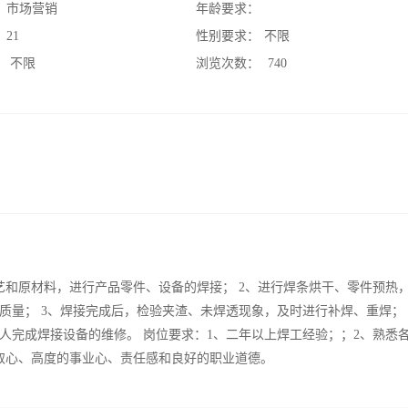
：
市场营销
年龄要求：
：
21
性别要求：
不限
：
不限
浏览次数：
740
艺和原材料，进行产品零件、设备的焊接； 2、进行焊条烘干、零件预热
量； 3、焊接完成后，检验夹渣、未焊透现象，及时进行补焊、重焊； 
人完成焊接设备的维修。 岗位要求：1、二年以上焊工经验；；2、熟悉
取心、高度的事业心、责任感和良好的职业道德。